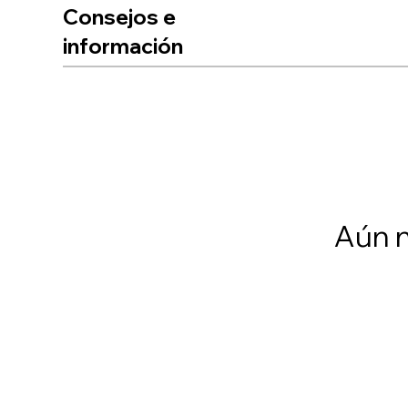
Consejos e
información
Aún n